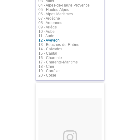
03 - Allier
04 - Alpes-de-Haute Provence
05 - Hautes-Alpes
06 - Alpes Maritimes
07 - Ardèche
08 - Ardennes
09 - Ariège
10 - Aube
11 - Aude
12 - Aveyron
13 - Bouches-du-Rhône
14 - Calvados
15 - Cantal
16 - Charente
17 - Charente-Maritime
18 - Cher
19 - Corrèze
20 - Corse
21 - Côte d'Or
22 - Côtes d'Armor
23 - Creuse
24 - Dordogne
25 - Doubs
26 - Drôme
27 - Eure
28 - Eure-et-Loire
29 - Finistère
30 - Gard
31 - Haute-Garonne
32 - Gers
33 - Gironde
34 - Hérault