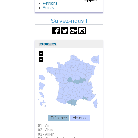
Pétitions
Autres
Suivez-nous !
Territoires
+
−
Présence
Absence
01 - Ain
02 - Aisne
03 - Allier