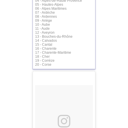
04 - Alpes-de-Haute Provence
05 - Hautes-Alpes
06 - Alpes Maritimes
07 - Ardèche
08 - Ardennes
09 - Ariège
10 - Aube
11 - Aude
12 - Aveyron
13 - Bouches-du-Rhône
14 - Calvados
15 - Cantal
16 - Charente
17 - Charente-Maritime
18 - Cher
19 - Corrèze
20 - Corse
21 - Côte d'Or
22 - Côtes d'Armor
23 - Creuse
24 - Dordogne
25 - Doubs
26 - Drôme
27 - Eure
28 - Eure-et-Loire
29 - Finistère
30 - Gard
31 - Haute-Garonne
32 - Gers
33 - Gironde
34 - Hérault
35 - Ille-et-Vilaine