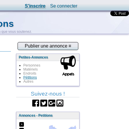
S'inscrire
Se connecter
ons
on que vous soutenez.
Petites-Annonces
Personnes
Matériels
Endroits
Pétitions
Autres
Suivez-nous !
Annonces - Petitions
+