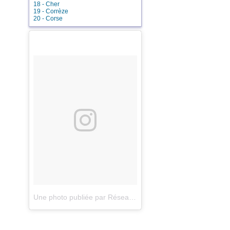
18 - Cher
19 - Corrèze
20 - Corse
21 - Côte d'Or
22 - Côtes d'Armor
23 - Creuse
24 - Dordogne
25 - Doubs
26 - Drôme
27 - Eure
28 - Eure-et-Loire
29 - Finistère
30 - Gard
31 - Haute-Garonne
32 - Gers
33 - Gironde
34 - Hérault
35 - Ille-et-Vilaine
36 - Indre
37 - Indre-et-Loire
38 - Isère
39 - Jura
40 - Landes
41 - Loir-et-Cher
42 - Loire
43 - Haute-Loire
44 - Loire-Atlantique
Une photo publiée par Réseau des Chimeres (@reseauchimeres)
45 - Loiret
46 - Lot
47 - Lot-et-Garonne
48 - Lozère
49 - Maine-et-Loire