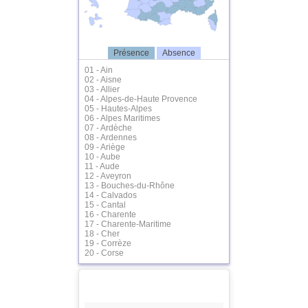
Présence
Absence
01 - Ain
02 - Aisne
03 - Allier
04 - Alpes-de-Haute Provence
05 - Hautes-Alpes
06 - Alpes Maritimes
07 - Ardèche
08 - Ardennes
09 - Ariège
10 - Aube
11 - Aude
12 - Aveyron
13 - Bouches-du-Rhône
14 - Calvados
15 - Cantal
16 - Charente
17 - Charente-Maritime
18 - Cher
19 - Corrèze
20 - Corse
21 - Côte d'Or
22 - Côtes d'Armor
23 - Creuse
24 - Dordogne
25 - Doubs