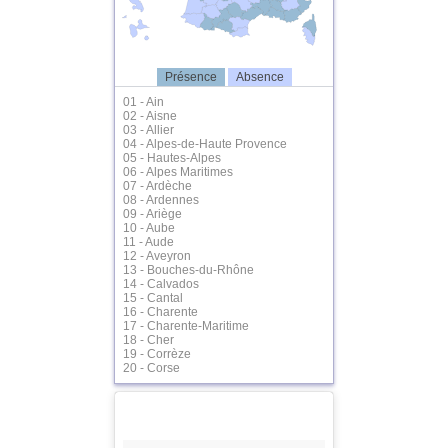
Présence
Absence
01 - Ain
02 - Aisne
03 - Allier
04 - Alpes-de-Haute Provence
05 - Hautes-Alpes
06 - Alpes Maritimes
07 - Ardèche
08 - Ardennes
09 - Ariège
10 - Aube
11 - Aude
12 - Aveyron
13 - Bouches-du-Rhône
14 - Calvados
15 - Cantal
16 - Charente
17 - Charente-Maritime
18 - Cher
19 - Corrèze
20 - Corse
21 - Côte d'Or
22 - Côtes d'Armor
23 - Creuse
24 - Dordogne
25 - Doubs