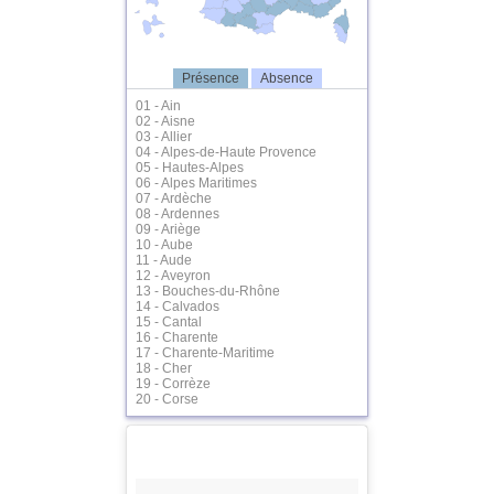
Présence
Absence
01 - Ain
02 - Aisne
03 - Allier
04 - Alpes-de-Haute Provence
05 - Hautes-Alpes
06 - Alpes Maritimes
07 - Ardèche
08 - Ardennes
09 - Ariège
10 - Aube
11 - Aude
12 - Aveyron
13 - Bouches-du-Rhône
14 - Calvados
15 - Cantal
16 - Charente
17 - Charente-Maritime
18 - Cher
19 - Corrèze
20 - Corse
21 - Côte d'Or
22 - Côtes d'Armor
23 - Creuse
24 - Dordogne
25 - Doubs
26 - Drôme