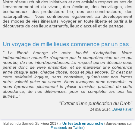
Notre réseau réunit
des initiatives et des activités respectueuses de
l'environnement et du vivant
, des écolieux, des écovillages, des
écohameaux, des producteurs bio, des éco-constructeurs, des
naturopathes... Nous contribuons également au
développement
des modes de vies itinérants
, voyager en toute liberté et partir à la
découverte de ces lieux alternatifs, lieux d'accueil et de partage.
Un voyage de mille lieues commence par un pas
"...La liberté émerge de notre faculté d'adaptation. Notre
indépendance naturelle s'exprime par la compréhension de ce qui
nous lie, de nos interdépendances. Le respect qui en découle nous
permet donc de vivre ensemble, et de maintenir une cohérence
entre chaque acte, chaque chose, nous et plus encore. Et c'est par
cette solidarité logique, sans contrainte, qu'unissant nos forces
notre volonté puise sa source. Nous avançons donc ensemble, et
nous éprouvons pleinement le plaisir d'exister, profitant de cette
abondance, de nos différences, pour se compléter les uns les
autres..."
"Extrait d'une publication du Dreb"
14 mai 2014,
David Payet
Bulletin du Samedi 25 F&ea 2017 »
Un festoch en approche
(Suivez-nous sur
Facebook
ou
Twitter
)