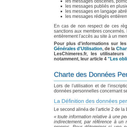
les messages obscènes, porno
les messages publiés en plusi
les messages en langage abrég
les messages rédigés entière
En cas de non respect de ces règl
sanctions aux membres concernés. La
entièrement l'accès au site à un me
Pour plus d'informations sur le
Générales d'Utilisation
, de la
Char
LesChimeres.fr, les utilisateurs
notamment, leur article 4
“Les obli
Charte des Données Per
Lors de l'utilisation et de l'inscrip
données personnelles concernant ses
La Définition des données per
Le second alinéa de l'article 2 de l
« toute information relative à une pe
indirectement, par référence à un 
propres. Pour déterminer si une pe