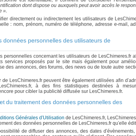
tification dont dispose ou auxquels peut avoir accès le respo
e ».
ifier directement ou indirectement les utilisateurs de LesChime
elle : nom, prénom, numéro de téléphone, adresse e-mail, ad
es données personnelles des utilisateurs de
 personnelles concernant les utilisateurs de LesChimeres.fr a
rents services proposés par le site mais également pour amélio
isse des annonces, des forums, des news ou de toute autre sect
r de LesChimeres.fr peuvent être également utilisées afin d'ad
sChimeres.fr, à des fins statistiques destinées à mesur
core pour cibler la publicité diffusée sur LesChimeres.fr.
 et du traitement des données personnelles des
itions Générales d'Utilisation
de LesChimeres.fr, LesChimeres.
itement des données personnelles de LesChimeres.fr qu'elle édit
ssibilité de diffuser des annonces, des dates d'évènements,