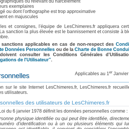
graphiques ou relevant du harcèlement
eurs exemplaires
é ou dont l'orthographe est trop approximative
ment en majuscules
es et consignes, l'équipe de LesChimeres.fr appliquera cert
 sanction la plus élevée est le bannissement et consiste à b
mbre.
s sanctions applicables en cas de non-respect des
Condi
te Données Personnelles
ou de la
Charte de Bonne Condui
 doivent consulter les Conditions Générales d'Utilisatio
gations de l'Utilisateur”
.
er
Applicables au 1
Janvier
sonnelles
tion sur le site Internet LesChimeres.fr, LesChimeres.fr recueil
 utilisateurs.
sonnelles des utilisateurs de LesChimeres.fr
a Loi du 6 janvier 1978 définit les données personnelles comme :
rsonne physique identifiée ou qui peut être identifiée, directem
numéro d'identification ou à un ou plusieurs éléments qui lu
rsonne est identifiable, il convient de considérer l'ensemb