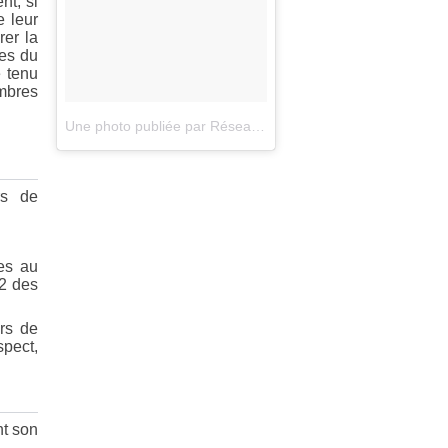
nt, si
e leur
rer la
res du
 tenu
embres
Une photo publiée par Réseau des Chimeres (@reseauchimeres)
rs de
ées au
 2 des
rs de
spect,
nt son