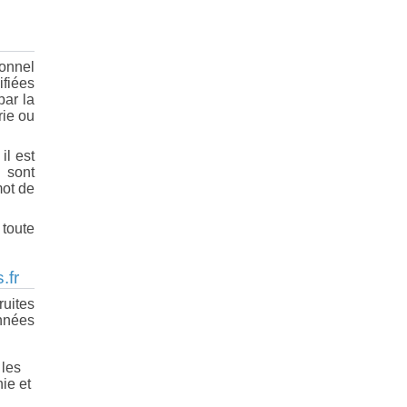
onnel
ifiées
par la
rie ou
il est
i sont
mot de
 toute
.fr
ruites
onnées
 les
ie et