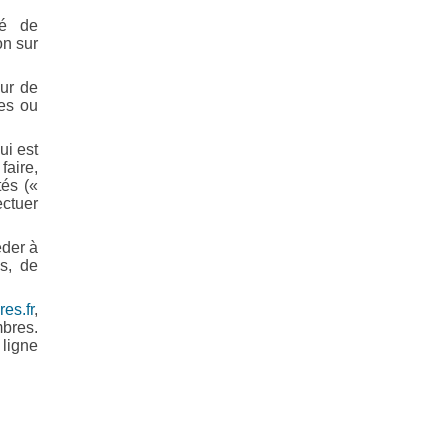
té de
on sur
eur de
ses ou
ui est
faire,
tés («
ctuer
éder à
s, de
es.fr
,
bres.
 ligne