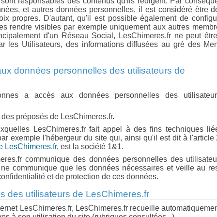
il, sont responsables des contenus qu'ils rédigent. Par conséque
ées, et autres données personnelles, il est considéré être d
ix propres. D'autant, qu'il est possible également de configu
e les rendre visibles par exemple uniquement aux autres memb
ncipalement d'un Réseau Social, LesChimeres.fr ne peut être
 par les Utilisateurs, des informations diffusées au gré des M
ux données personnelles des utilisateurs de
nnes a accès aux données personnelles des utilisateu
 et des préposés de LesChimeres.fr.
uxquelles LesChimeres.fr fait appel à des fins techniques li
 exemple l'hébergeur du site qui, ainsi qu'il est dit à l'article
de LesChimeres.fr
, est la société 1&1.
meres.fr communique des données personnelles des utilisateu
e ne communique que les données nécessaires et veille au re
onfidentialité et de protection de ces données.
s des utilisateurs de LesChimeres.fr
 Internet LesChimeres.fr, LesChimeres.fr recueille automatiqueme
es à son utilisation du site (rubriques consultées...).