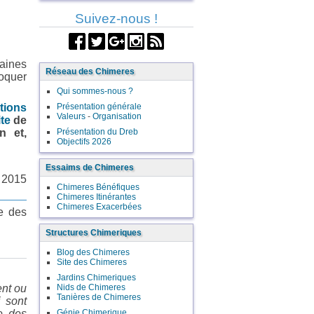
Suivez-nous !
aines
Réseau des Chimeres
loquer
Qui sommes-nous ?
tions
Présentation générale
Valeurs
-
Organisation
te
de
n et,
Présentation du Dreb
Objectifs 2026
Essaims de Chimeres
 2015
Chimeres Bénéfiques
Chimeres Itinérantes
Chimeres Exacerbées
le des
Structures Chimeriques
Blog des Chimeres
Site des Chimeres
Jardins Chimeriques
ent ou
Nids de Chimeres
Tanières de Chimeres
i sont
le des
Génie Chimerique