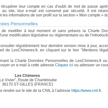
 récupérer leur compte en cas d'oubli de mot de passe aprè
au site, leur e-mail est conservé par sécurité. Il est néan
 les informations de son profil sur la section « Mon compte » du
nnées Personnelles
it de modifier à tout moment et sans préavis la Charte Do
ne modification législative ou réglementaire ou de l'introduct
 consulter régulièrement leur dernière version mise à jour, acce
l de LesChimeres.fr, en cliquant sur le lien "Mentions léga
ernant la Charte Données Personnelles de LesChimeres.fr ou 
envoyer un e-mail à cette adresse
Cliquez ici
ou adresser un cour
Les Chimeres
Le Vivier", Route de Chanteloube
36170 ST-GILLES (FRANCE)
e rendre sur le site de la CNIL à l'adresse
https://www.cnil.fr
.