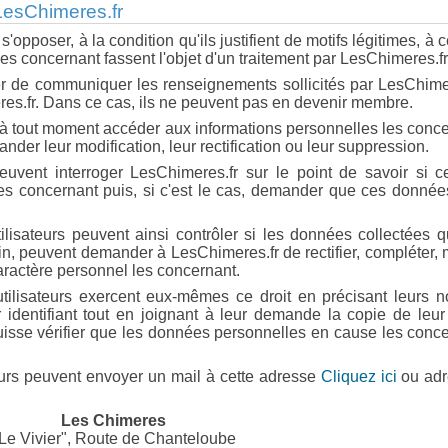
 LesChimeres.fr
s'opposer, à la condition qu'ils justifient de motifs légitimes, à 
s concernant fassent l'objet d'un traitement par LesChimeres.fr
ser de communiquer les renseignements sollicités par LesChime
eres.fr. Dans ce cas, ils ne peuvent pas en devenir membre.
nt à tout moment accéder aux informations personnelles les conc
der leur modification, leur rectification ou leur suppression.
peuvent interroger LesChimeres.fr sur le point de savoir si ce
es concernant puis, si c'est le cas, demander que ces donnée
ilisateurs peuvent ainsi contrôler si les données collectées q
n, peuvent demander à LesChimeres.fr de rectifier, compléter, 
aractère personnel les concernant.
utilisateurs exercent eux-mêmes ce droit en précisant leurs 
 identifiant tout en joignant à leur demande la copie de leur
puisse vérifier que les données personnelles en cause les conc
teurs peuvent envoyer un mail à cette adresse
Cliquez ici
ou adr
Les Chimeres
Le Vivier", Route de Chanteloube