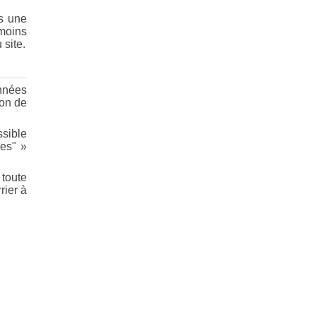
s une
moins
 site.
nnées
ion de
ssible
les" »
toute
rier à