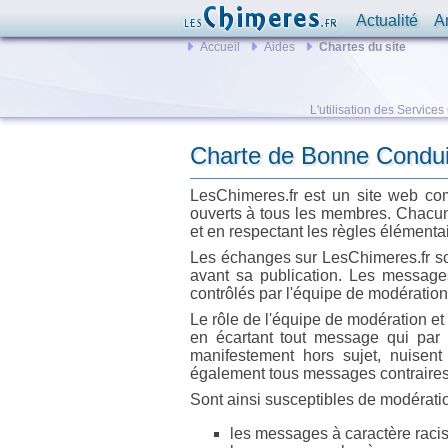
Actualité
A
Accueil
Aides
Chartes du site
L'utilisation des Service
Charte de Bonne Condui
LesChimeres.fr est un site web com
ouverts à tous les membres. Chacun 
et en respectant les règles élémentair
Les échanges sur LesChimeres.fr son
avant sa publication. Les message
contrôlés par l'équipe de modération 
Le rôle de l'équipe de modération et
en écartant tout message qui par l
manifestement hors sujet, nuisen
également tous messages contraires 
Sont ainsi susceptibles de modération
les messages à caractère racis