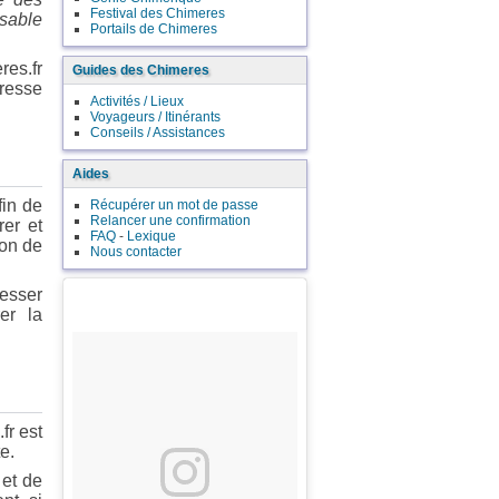
Festival des Chimeres
nsable
Portails de Chimeres
res.fr
Guides des Chimeres
resse
Activités / Lieux
Voyageurs / Itinérants
Conseils / Assistances
Aides
fin de
Récupérer un mot de passe
Relancer une confirmation
rer et
FAQ
-
Lexique
ion de
Nous contacter
resser
er la
fr est
e.
 et de