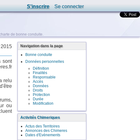
S'inscrire
Se connecter
 charte de bonne conduite.
Navigation dans la page
 2015
Bonne conduite
s sont
Données personnelles
res.fr
Définition
Finalités
Responsable
a relu
Accès
'être
Données
Droits
Protection
Durée
orums,
Modification
eur ou
luent
Activités Chimeriques
Actus des Territoires
Annonces des Chimeres
Dates d'Evènements