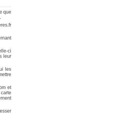
ce que
.
res.fr
ernant
lle-ci
s leur
ui les
mettre
nom et
 carte
ernent
esser