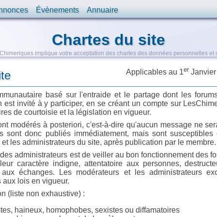
nnonces
Évènements
Annuaire
Chartes du site
s Chimeriques implique votre acceptation des chartes des données personnelles et
er
Applicables au 1
Janvier
te
munautaire basé sur l'entraide et le partage dont les forum
est invité à y participer, en se créant un compte sur LesChime
es de courtoisie et la législation en vigueur.
t modérés à posteriori, c'est-à-dire qu'aucun message ne ser
s sont donc publiés immédiatement, mais sont susceptibles d
et les administrateurs du site, après publication par le membre.
 des administrateurs est de veiller au bon fonctionnement des f
eur caractère indigne, attentatoire aux personnes, destruct
t aux échanges. Les modérateurs et les administrateurs exc
aux lois en vigueur.
 (liste non exhaustive) :
tes, haineux, homophobes, sexistes ou diffamatoires