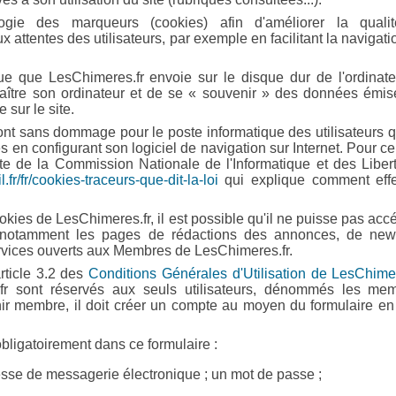
ologie des marqueurs (cookies) afin d'améliorer la quali
attentes des utilisateurs, par exemple en facilitant la navigati
que que LesChimeres.fr envoie sur le disque dur de l'ordinat
nnaître son ordinateur et de se « souvenir » des données émi
 sur le site.
nt sans dommage pour le poste informatique des utilisateurs q
s en configurant son logiciel de navigation sur Internet. Pour ce 
site de la Commission Nationale de l'Informatique et des Liber
.fr/fr/cookies-traceurs-que-dit-la-loi
qui explique comment effe
 cookies de LesChimeres.fr, il est possible qu'il ne puisse pas acc
, notamment les pages de rédactions des annonces, de new
ervices ouverts aux Membres de LesChimeres.fr.
article 3.2 des
Conditions Générales d'Utilisation de LesChimer
.fr sont réservés aux seuls utilisateurs, dénommés les mem
nir membre, il doit créer un compte au moyen du formulaire en
obligatoirement dans ce formulaire :
sse de messagerie électronique ; un mot de passe ;