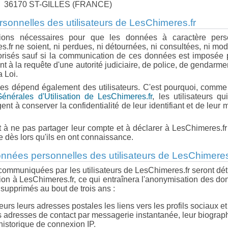
36170 ST-GILLES (FRANCE)
sonnelles des utilisateurs de LesChimeres.fr
itions nécessaires pour que les données à caractère pers
fr ne soient, ni perdues, ni détournées, ni consultées, ni mod
torisés sauf si la communication de ces données est imposée 
 à la requête d'une autorité judiciaire, de police, de gendarme
a Loi.
es dépend également des utilisateurs. C'est pourquoi, comme 
énérales d'Utilisation de LesChimeres.fr
, les utilisateurs qu
 à conserver la confidentialité de leur identifiant et de leur 
 ne pas partager leur compte et à déclarer à LesChimeres.fr
e dès lors qu'ils en ont connaissance.
nnées personnelles des utilisateurs de LesChimeres
ommuniquées par les utilisateurs de LesChimeres.fr seront dét
xion à LesChimeres.fr, ce qui entraînera l'anonymisation des d
supprimés au bout de trois ans :
urs leurs adresses postales les liens vers les profils sociaux et
rs adresses de contact par messagerie instantanée, leur biograph
 historique de connexion IP.