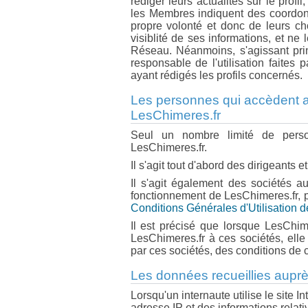
rédiger leurs actualités sur le prof
les Membres indiquent des coordonn
propre volonté et donc de leurs cho
visiblité de ses informations, et n
Réseau. Néanmoins, s'agissant pri
responsable de l'utilisation faites
ayant rédigés les profils concernés.
Les personnes qui accèdent a
LesChimeres.fr
Seul un nombre limité de perso
LesChimeres.fr.
Il s'agit tout d'abord des dirigeants
Il s'agit également des sociétés a
fonctionnement de LesChimeres.fr, par
Conditions Générales d'Utilisation 
Il est précisé que lorsque LesChi
LesChimeres.fr à ces sociétés, ell
par ces sociétés, des conditions de c
Les données recueillies auprè
Lorsqu'un internaute utilise le site
adresse IP et des informations relativ